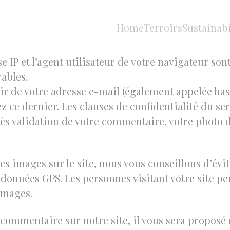
ite est : https://iconicterroirsofeurope.com.
Home
Terroirs
Sustainabi
un commentaire sur notre site, les données inscri
 IP et l’agent utilisateur de votre navigateur sont
ables.
r de votre adresse e-mail (également appelée has
ez ce dernier. Les clauses de confidentialité du se
rès validation de votre commentaire, votre photo d
des images sur le site, nous vous conseillons d’évi
onnées GPS. Les personnes visitant votre site peu
images.
commentaire sur notre site, il vous sera proposé 