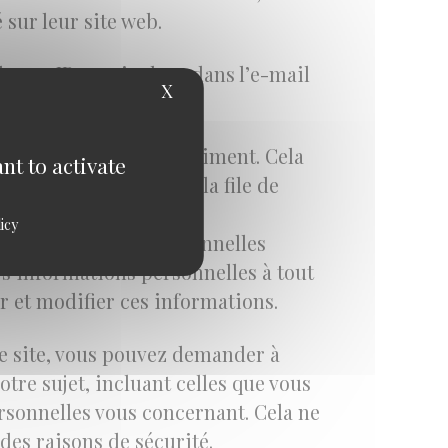
sur leur site web.
resse IP sera incluse dans l’e-mail
X
Hide cookie banner
sont conservés indéfiniment. Cela
nt to activate
 de les laisser dans la file de
icy
ement les données personnelles
rs informations personnelles à tout
ir et modifier ces informations.
le site, vous pouvez demander à
tre sujet, incluant celles que vous
sonnelles vous concernant. Cela ne
des raisons de sécurité.