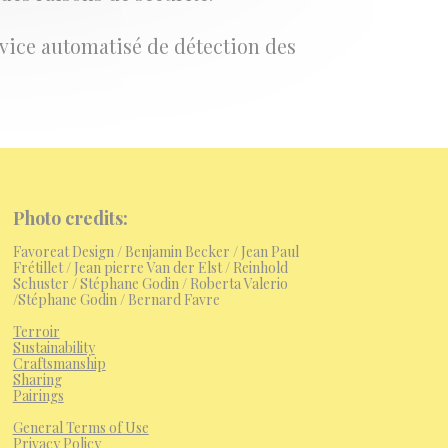
rvice automatisé de détection des
Photo credits:
nk
Favoreat Design
/
Benjamin Becker / Jean Paul
Frétillet / Jean pierre Van der Elst / Reinhold
Schuster / Stéphane Godin / Roberta Valerio
/Stéphane Godin / Bernard Favre
Terroir
Sustainability
Craftsmanship
nk
Sharing
Pairings
General Terms of Use
Privacy Policy