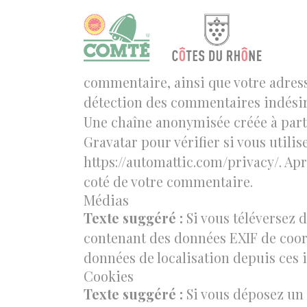
Qui sommes-nous ?
Cookies management panel
Texte suggéré :
L’adresse de notre s
Commentaires
Texte suggéré :
Quand vous laissez 
commentaire, ainsi que votre adresse
détection des commentaires indésir
Une chaîne anonymisée créée à parti
Gravatar pour vérifier si vous utilis
https://automattic.com/privacy/. Ap
coté de votre commentaire.
Médias
Texte suggéré :
Si vous téléversez 
contenant des données EXIF de coord
données de localisation depuis ces 
Cookies
Texte suggéré :
Si vous déposez un 