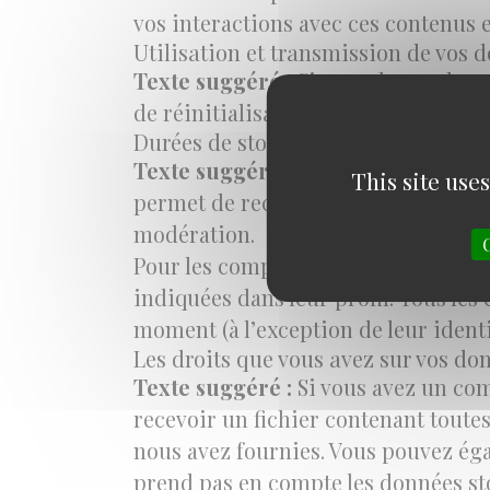
vos interactions avec ces contenus 
Utilisation et transmission de vos 
Texte suggéré :
Si vous demandez un
de réinitialisation.
Durées de stockage de vos données
Texte suggéré :
Si vous laissez un
This site use
permet de reconnaître et approuver 
modération.
Pour les comptes qui s’inscrivent su
indiquées dans leur profil. Tous le
moment (à l’exception de leur identi
Les droits que vous avez sur vos do
Texte suggéré :
Si vous avez un com
recevoir un fichier contenant toutes
nous avez fournies. Vous pouvez ég
prend pas en compte les données stoc